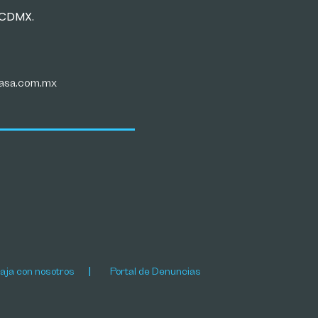
, CDMX.
casa.com.mx
aja con nosotros
Portal de Denuncias