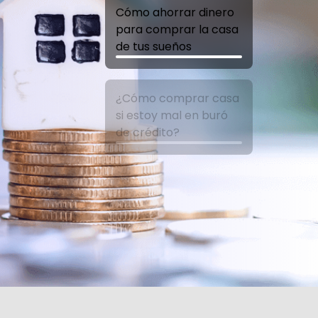
Cómo ahorrar dinero
para comprar la casa
de tus sueños
¿Cómo comprar casa
si estoy mal en buró
de crédito?