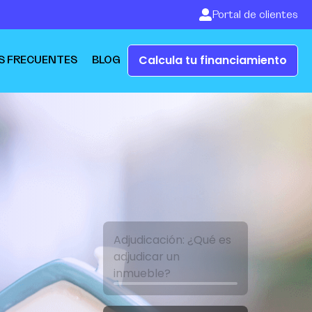
Portal de clientes
Calcula tu financiamiento
S FRECUENTES
BLOG
Adjudicación: ¿Qué es
adjudicar un
inmueble?