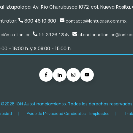
l Iztapalapa: Av. Río Churubusco 1072, col. Nueva Rosita
ntratar:
800 46 10 300
contacto@iontucasa.com.mx
ción a clientes:
55 3426 1258
atencionaclientes@iontu
00 - 18:00 h. y S 09:00 - 15:00 h.
©2026 ION Autofinanciamiento. Todos los derechos reservados
vacidad
Aviso de Privacidad Candidatos - Empleados
Trab